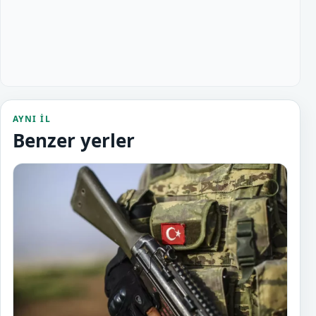
AYNI IL
Benzer yerler
Adala