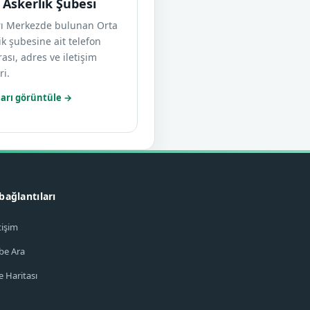
 Askerlik Şubesi
rı Merkezde bulunan Orta
ik şubesine ait telefon
sı, adres ve iletişim
ri.
arı görüntüle →
 bağlantıları
tişim
be Ara
e Haritası