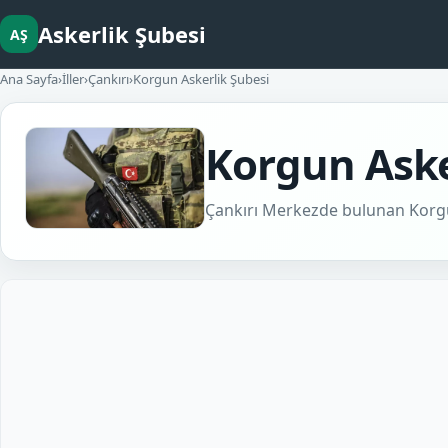
Askerlik Şubesi
AŞ
Ana Sayfa
›
İller
›
Çankırı
›
Korgun Askerlik Şubesi
Korgun Aske
Çankırı Merkezde bulunan Korgun 