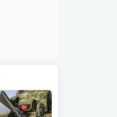
kerlik Şubesi sayfasını aç
Eldivan Askerlik Şubesi sayfasını 