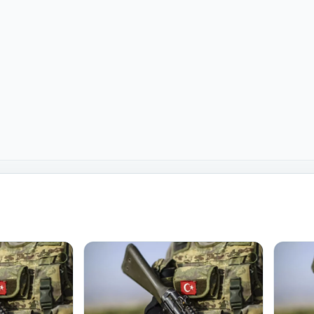
ubesi sayfasını aç
Bayramören Askerlik Şubesi sayfasını aç
Çerkeş As