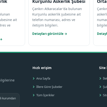
rlik
Kurşunlu Askerlik Şubesi
Orta
Çankırı Atkaracalar'da bulunan
Çankı
ulunan
Kurşunlu askerlik şubesine ait
askerl
ubesine ait
telefon numarası, adres ve
numara
dres ve
iletişim bilgileri.
bilgile
Detayları görüntüle →
Detayl
 →
Hızlı erişim
Site
Ana Sayfa
İle
ilgilerine
İllere Göre Şubeler
Şu
Tüm İçerikler
Sit
gili kurumdan