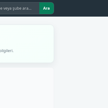
çe veya şube ara
Ara
lgileri.