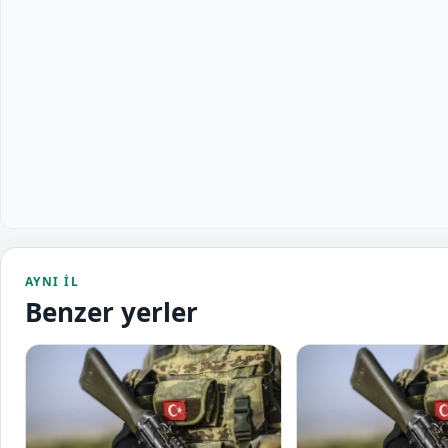
AYNI IL
Benzer yerler
Atkaracalar Askerlik Ş