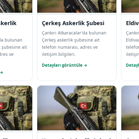
kerlik
Çerkeş Askerlik Şubesi
Eldi
Çankırı Atkaracalar'da bulunan
Çankı
'da bulunan
Çerkeş askerlik şubesine ait
Eldiva
 şubesine ait
telefon numarası, adres ve
telefo
dres ve
iletişim bilgileri.
iletişi
Detayları görüntüle →
Detayl
 →
ayfasını aç
Kızılırmak Askerlik Şubesi sayfasını aç
Kurşunlu 