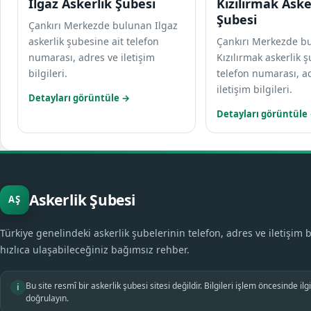
Ilgaz Askerlik Şubesi
Kızılırmak Aske
Şubesi
Çankırı Merkezde bulunan Ilgaz
askerlik şubesine ait telefon
Çankırı Merkezde b
numarası, adres ve iletişim
Kızılırmak askerlik ş
bilgileri.
telefon numarası, a
iletişim bilgileri.
Detayları görüntüle →
Detayları görüntüle
Askerlik Şubesi
AŞ
Türkiye genelindeki askerlik şubelerinin telefon, adres ve iletişim b
hızlıca ulaşabileceğiniz bağımsız rehber.
Bu site resmî bir askerlik şubesi sitesi değildir. Bilgileri işlem öncesinde il
i
doğrulayın.