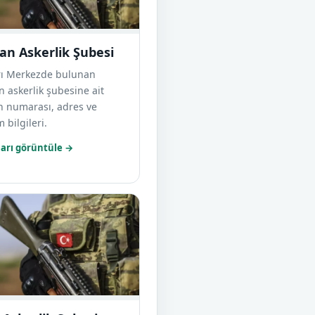
van Askerlik Şubesi
rı Merkezde bulunan
n askerlik şubesine ait
n numarası, adres ve
m bilgileri.
arı görüntüle →
Askerlik Şubesi sayfasını aç
Orta Askerlik Şubesi sayfasını aç