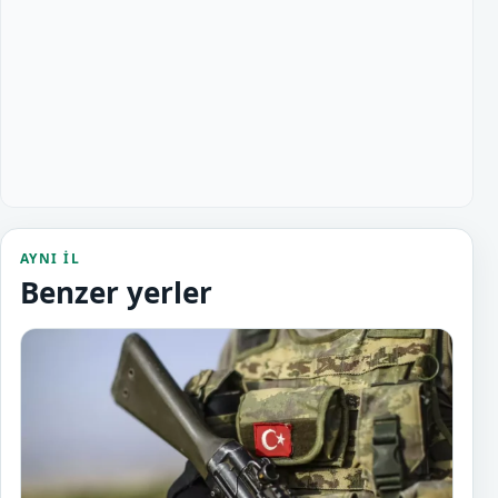
AYNI IL
Benzer yerler
Ağın 