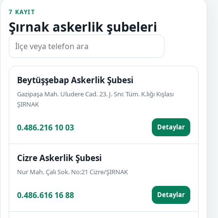
7 KAYIT
Şırnak askerlik şubeleri
Beytüşşebap Askerlik Şubesi
Gazipaşa Mah. Uludere Cad. 23. J. Snr. Tüm. K.lığı Kışlası
ŞIRNAK
0.486.216 10 03
Detaylar
Cizre Askerlik Şubesi
Nur Mah. Çalı Sok. No:21 Cizre/ŞIRNAK
0.486.616 16 88
Detaylar