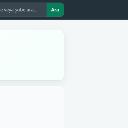
çe veya şube ara
Ara