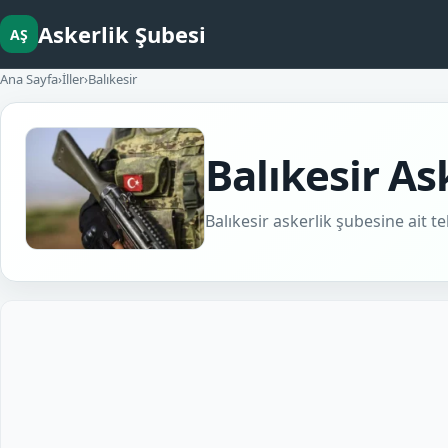
Askerlik Şubesi
AŞ
Ana Sayfa
›
İller
›
Balıkesir
Balıkesir As
Balıkesir askerlik şubesine ait te