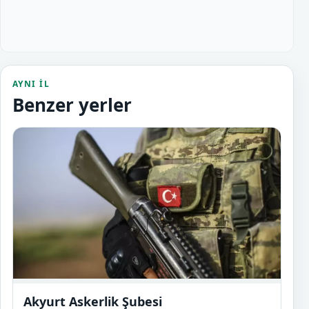
AYNI IL
Benzer yerler
Akyur
Akyurt Askerlik Şubesi