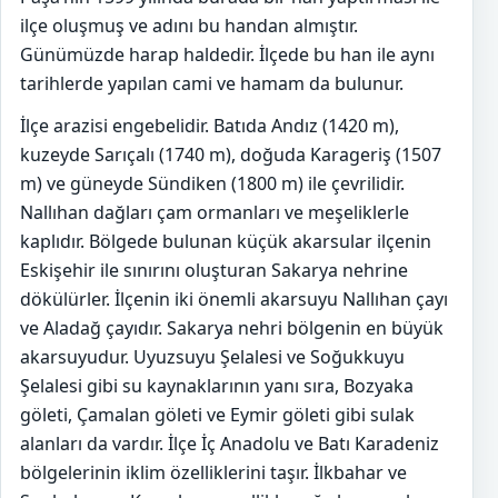
ilçe oluşmuş ve adını bu handan almıştır.
Günümüzde harap haldedir. İlçede bu han ile aynı
tarihlerde yapılan cami ve hamam da bulunur.
İlçe arazisi engebelidir. Batıda Andız (1420 m),
kuzeyde Sarıçalı (1740 m), doğuda Karageriş (1507
m) ve güneyde Sündiken (1800 m) ile çevrilidir.
Nallıhan dağları çam ormanları ve meşeliklerle
kaplıdır. Bölgede bulunan küçük akarsular ilçenin
Eskişehir ile sınırını oluşturan Sakarya nehrine
dökülürler. İlçenin iki önemli akarsuyu Nallıhan çayı
ve Aladağ çayıdır. Sakarya nehri bölgenin en büyük
akarsuyudur. Uyuzsuyu Şelalesi ve Soğukkuyu
Şelalesi gibi su kaynaklarının yanı sıra, Bozyaka
göleti, Çamalan göleti ve Eymir göleti gibi sulak
alanları da vardır. İlçe İç Anadolu ve Batı Karadeniz
bölgelerinin iklim özelliklerini taşır. İlkbahar ve