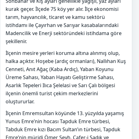
Sonbahar ve Kış ayları genellikle yağışlı, yaz ayları
kurak geçer. İlçede 75 köy yer alır. İlçe ekonomisi
tarım, hayvancılık, ticaret ve kamu sektörü
istihdamı ile Çayırhan ve Sarıyar kasabalarındaki
Madencilik ve Enerji sektöründeki istihdama göre
şekillenir.
İlçenin mesire yerleri koruma altına alınmış olup,
halka açıktır. Hoşebe (ardıç ormanları), Nallıhan Kuş
Cenneti, Anıt Ağaç (Kaba Ardıç), Yaban Koyunu
Üreme Sahası, Yaban Hayatı Geliştirme Sahası,
Asarlık Tepeleri Ilıca Şelelasi ve Sarı Çalı bölgesi
ilçenin önemli turist çekim merkezlerini
oluştururlar.
İlçenin Emremsultan köyünde 13. yüzyılda yaşamış
Yunus Emre’nin hocası Tapduk Emre türbesi,
Tabduk Emre kızı Bacım Sultan’ın türbesi, Tapduk
Emre’nin müridi Ömer Şeyh, Cafer-i Sadık ve