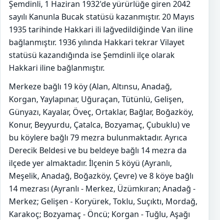
Şemdinli, 1 Haziran 1932'de yürürlüğe giren 2042
sayılı Kanunla Bucak statüsü kazanmıştır. 20 Mayıs
1935 tarihinde Hakkari ili lağvedildiğinde Van iline
bağlanmıştır. 1936 yılında Hakkari tekrar Vilayet
statüsü kazandığında ise Şemdinli ilçe olarak
Hakkari iline bağlanmıştır.
Merkeze bağlı 19 köy (Alan, Altınsu, Anadağ,
Korgan, Yaylapınar, Uğuraçan, Tütünlü, Gelişen,
Günyazı, Kayalar, Öveç, Ortaklar, Bağlar, Boğazköy,
Konur, Beyyurdu, Çatalca, Bozyamaç, Çubuklu) ve
bu köylere bağlı 79 mezra bulunmaktadır. Ayrıca
Derecik Beldesi ve bu beldeye bağlı 14 mezra da
ilçede yer almaktadır. İlçenin 5 köyü (Ayranlı,
Meşelik, Anadağ, Boğazköy, Çevre) ve 8 köye bağlı
14 mezrası (Ayranlı - Merkez, Üzümkıran; Anadağ -
Merkez; Gelişen - Koryürek, Toklu, Suçıktı, Mordağ,
Karakoç; Bozyamaç - Öncü; Korgan - Tuğlu, Aşağı