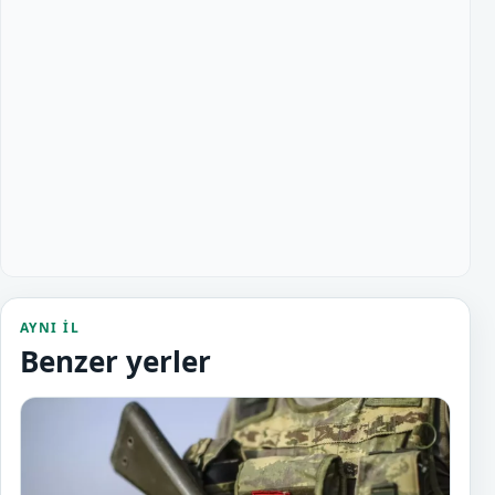
AYNI IL
Benzer yerler
Çukur